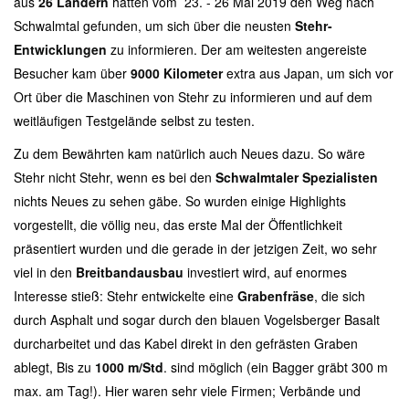
aus
26 Ländern
hatten vom 23. - 26 Mai 2019 den Weg nach
Schwalmtal gefunden, um sich über die neusten
Stehr-
Entwicklungen
zu informieren. Der am weitesten angereiste
Besucher kam über
9000 Kilometer
extra aus Japan, um sich vor
Ort über die Maschinen von Stehr zu informieren und auf dem
weitläufigen Testgelände selbst zu testen.
Zu dem Bewährten kam natürlich auch Neues dazu. So wäre
Stehr nicht Stehr, wenn es bei den
Schwalmtaler Spezialisten
nichts Neues zu sehen gäbe. So wurden einige Highlights
vorgestellt, die völlig neu, das erste Mal der Öffentlichkeit
präsentiert wurden und die gerade in der jetzigen Zeit, wo sehr
viel in den
Breitbandausbau
investiert wird, auf enormes
Interesse stieß: Stehr entwickelte eine
Grabenfräse
, die sich
durch Asphalt und sogar durch den blauen Vogelsberger Basalt
durcharbeitet und das Kabel direkt in den gefrästen Graben
ablegt, Bis zu
1000 m/Std
. sind möglich (ein Bagger gräbt 300 m
max. am Tag!). Hier waren sehr viele Firmen; Verbände und