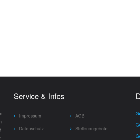
Service & Infos
D
im
G
Impressum
AGB
m
Ge
Datenschutz
Stellenangebote
d
Ge
n