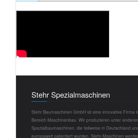
Stehr Spezialmaschinen
Stehr Baumaschinen GmbH ist eine innovative Firma 
Bereich Maschinenbau. Wir produzieren unter andere
Spezial­baumaschinen, die teilweise in Deutschland un
europaweit paten­tiert wurden. Stehr-Maschinen werde